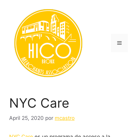
Saltar
al
contenido
Menú
NYC Care
April 25, 2020
por
mcastro
NYC Care
es un programa de acceso a la