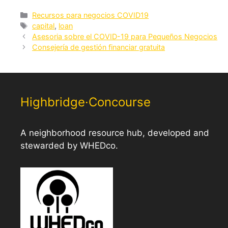
Categorías
Recursos para negocios COVID19
Etiquetas
capital
,
loan
Asesoria sobre el COVID-19 para Pequeños Negocios
Consejería de gestión financiar gratuita
Highbridge·Concourse
A neighborhood resource hub, developed and
stewarded by WHEDco.