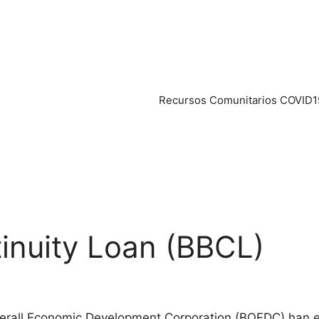
Recursos Comunitarios COVID1
inuity Loan (BBCL)
verall Economic Development Corporation (BOEDC) han e