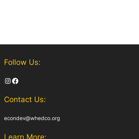
Follow Us:
Instagram
Facebook
Contact Us:
econdev@whedco.org
Learn More: