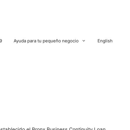
9
Ayuda para tu pequeño negocio
English
stablecido el Bronx Business Continuity Loan