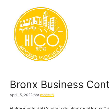
Saltar
al
contenido
Bronx Business Cont
April 15, 2020
por
mcastro
El Presidente del Condado del Bronx y el Bronx O