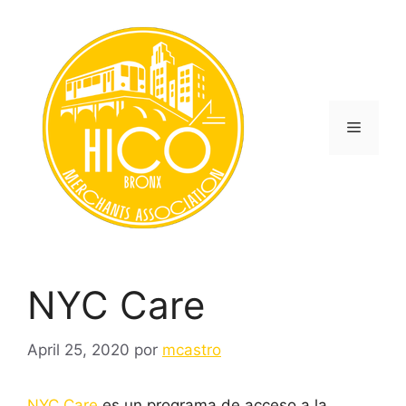
Saltar
al
contenido
Menú
NYC Care
April 25, 2020
por
mcastro
NYC Care
es un programa de acceso a la